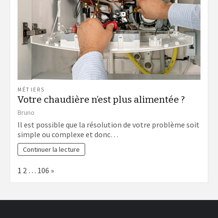
MÉTIERS
Votre chaudière n’est plus alimentée ?
Bruno
Il est possible que la résolution de votre problème soit
simple ou complexe et donc…
Continuer la lecture
Page:
Next
1
2
…
106
»