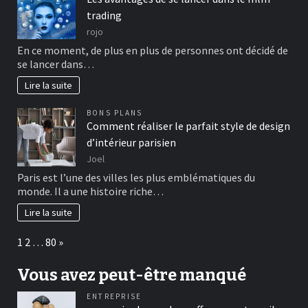
trading
rojo
En ce moment, de plus en plus de personnes ont décidé de
se lancer dans…
Lire la suite
BONS PLANS
Comment réaliser le parfait style de design
d’intérieur parisien
Joel
Paris est l’une des villes les plus emblématiques du
monde. Il a une histoire riche…
Lire la suite
Page:
Next
1
2
…
80
»
Vous avez peut-être manqué
ENTREPRISE