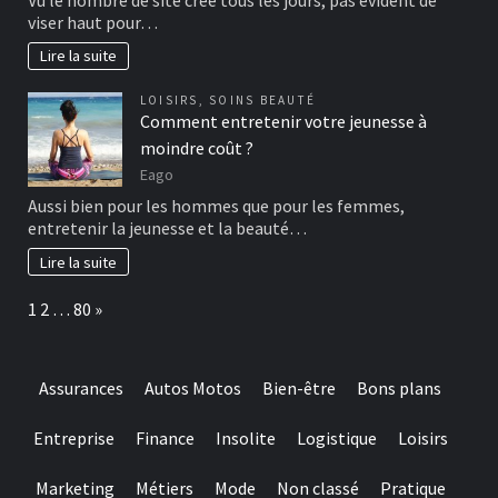
viser haut pour…
Lire la suite
LOISIRS
,
SOINS BEAUTÉ
Comment entretenir votre jeunesse à
moindre coût ?
Eago
Aussi bien pour les hommes que pour les femmes,
entretenir la jeunesse et la beauté…
Lire la suite
Page:
Next
1
2
…
80
»
Assurances
Autos Motos
Bien-être
Bons plans
Entreprise
Finance
Insolite
Logistique
Loisirs
Marketing
Métiers
Mode
Non classé
Pratique