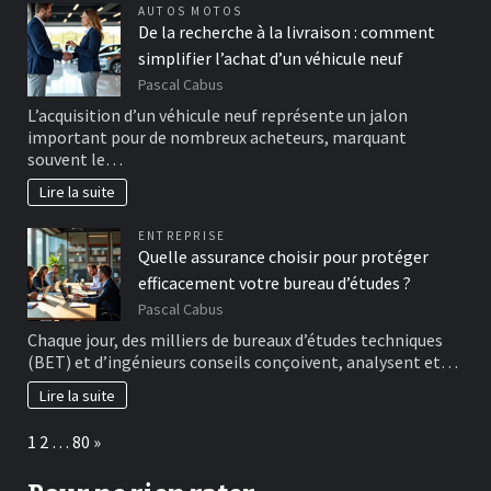
AUTOS MOTOS
De la recherche à la livraison : comment
simplifier l’achat d’un véhicule neuf
Pascal Cabus
L’acquisition d’un véhicule neuf représente un jalon
important pour de nombreux acheteurs, marquant
souvent le…
Lire la suite
ENTREPRISE
Quelle assurance choisir pour protéger
efficacement votre bureau d’études ?
Pascal Cabus
Chaque jour, des milliers de bureaux d’études techniques
(BET) et d’ingénieurs conseils conçoivent, analysent et…
Lire la suite
Page:
Next
1
2
…
80
»