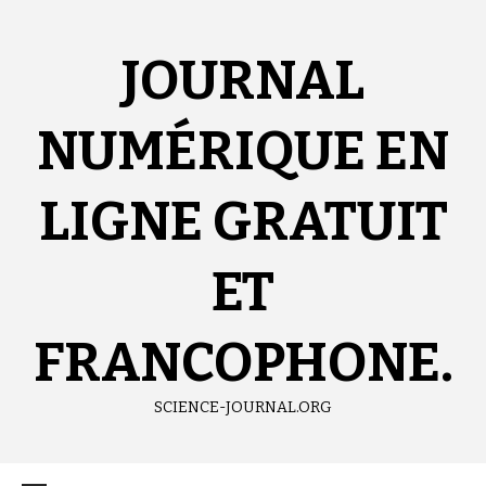
Aller
au
contenu
JOURNAL
NUMÉRIQUE EN
LIGNE GRATUIT
ET
FRANCOPHONE.
SCIENCE-JOURNAL.ORG
Menu