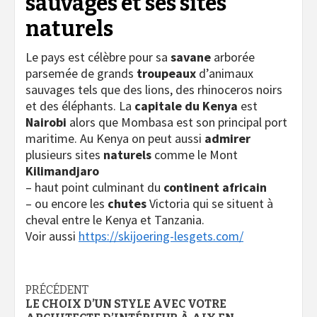
sauvages et ses sites
naturels
Le pays est célèbre pour sa
savane
arborée
parsemée de grands
troupeaux
d’animaux
sauvages tels que des lions, des rhinoceros noirs
et des éléphants. La
capitale du Kenya
est
Nairobi
alors que Mombasa est son principal port
maritime. Au Kenya on peut aussi
admirer
plusieurs sites
naturels
comme le Mont
Kilimandjaro
– haut point culminant du
continent
africain
– ou encore les
chutes
Victoria qui se situent à
cheval entre le Kenya et Tanzania.
Voir aussi
https://skijoering-lesgets.com/
Navigation
PRÉCÉDENT
LE CHOIX D’UN STYLE AVEC VOTRE