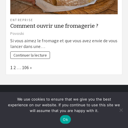
ENTREPRISE
Comment ouvrir une fromagerie ?
Povoski
Si vous aimez le fromage et que vous avez envie de vous
lancer dans une…
Continuer la lecture
Page:
Next
1
2
…
106
»
We use cookies to ensure that we give you the best
Les nouveautés
experience on our website. If you continue to use this site we
will assume that you are happy with it.
TRANSPORTS DE PERSONNES
Ok
Aéroport de Nantes : les avantages d’un
chauffeur privé pour vos trajets