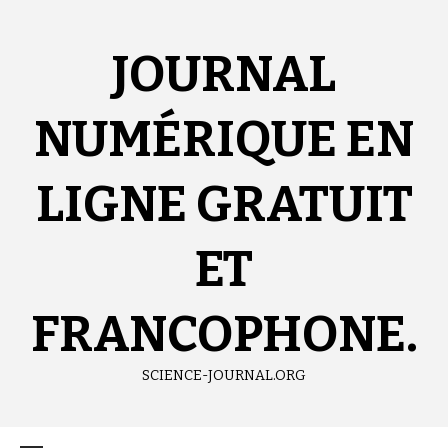
Aller
au
contenu
JOURNAL
NUMÉRIQUE EN
LIGNE GRATUIT
ET
FRANCOPHONE.
SCIENCE-JOURNAL.ORG
Menu