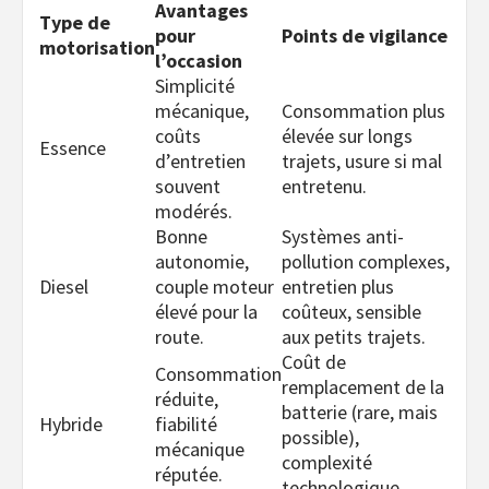
Avantages
Type de
pour
Points de vigilance
motorisation
l’occasion
Simplicité
mécanique,
Consommation plus
coûts
élevée sur longs
Essence
d’entretien
trajets, usure si mal
souvent
entretenu.
modérés.
Bonne
Systèmes anti-
autonomie,
pollution complexes,
Diesel
couple moteur
entretien plus
élevé pour la
coûteux, sensible
route.
aux petits trajets.
Coût de
Consommation
remplacement de la
réduite,
batterie (rare, mais
Hybride
fiabilité
possible),
mécanique
complexité
réputée.
technologique.