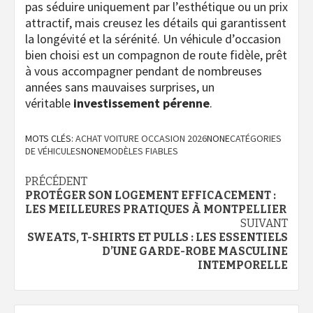
pas séduire uniquement par l’esthétique ou un prix
attractif, mais creusez les détails qui garantissent
la longévité et la sérénité. Un véhicule d’occasion
bien choisi est un compagnon de route fidèle, prêt
à vous accompagner pendant de nombreuses
années sans mauvaises surprises, un
véritable
investissement pérenne
.
MOTS CLÉS:
ACHAT VOITURE OCCASION 2026
NONE
CATÉGORIES
DE VÉHICULES
NONE
MODÈLES FIABLES
Navigation
PRÉCÉDENT
PROTÉGER SON LOGEMENT EFFICACEMENT :
d’article
LES MEILLEURES PRATIQUES À MONTPELLIER
SUIVANT
SWEATS, T-SHIRTS ET PULLS : LES ESSENTIELS
D’UNE GARDE-ROBE MASCULINE
INTEMPORELLE