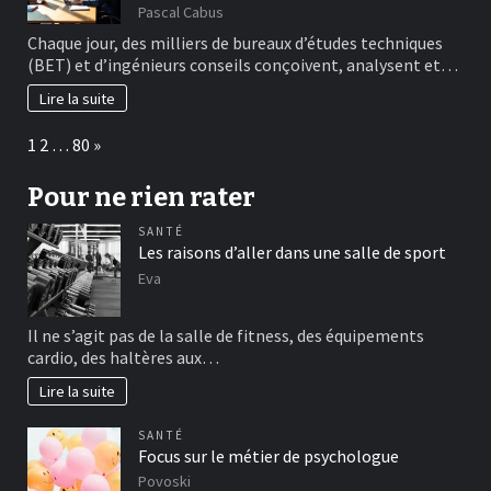
Pascal Cabus
Chaque jour, des milliers de bureaux d’études techniques
(BET) et d’ingénieurs conseils conçoivent, analysent et…
Lire la suite
Page:
Next
1
2
…
80
»
Pour ne rien rater
SANTÉ
Les raisons d’aller dans une salle de sport
Eva
Il ne s’agit pas de la salle de fitness, des équipements
cardio, des haltères aux…
Lire la suite
SANTÉ
Focus sur le métier de psychologue
Povoski