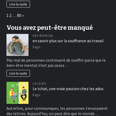
Lire la suite
Page:
Next
1
2
…
80
»
Vous avez peut-être manqué
ENTREPRISE
en savoir plus sur la souffrance au travail
Eago
Pas mal de personnes continuent de souffrir parce que le
bien-être mental n’est pas assez…
Lire la suite
LOISIRS
Le tchat, une vraie passion chez les ados
Eago
Autrefois, pour communiquer, les personnes s’envoyaient
des lettres. Aujourd’hui, on peut dire que le monde…