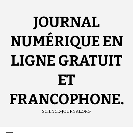
Aller
au
contenu
JOURNAL
NUMÉRIQUE EN
LIGNE GRATUIT
ET
FRANCOPHONE.
SCIENCE-JOURNAL.ORG
Menu