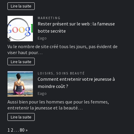
Lire la suite
MARKETING
Rester présent sur le web : la fameuse
botte secrète
Eago
Vu le nombre de site créé tous les jours, pas évident de
viser haut pour…
Lire la suite
LOISIRS
,
SOINS BEAUTÉ
Comment entretenir votre jeunesse à
moindre coût ?
Eago
Aussi bien pour les hommes que pour les femmes,
entretenir la jeunesse et la beauté…
Lire la suite
Page:
Next
1
2
…
80
»