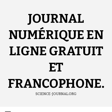
Aller
au
contenu
JOURNAL
NUMÉRIQUE EN
LIGNE GRATUIT
ET
FRANCOPHONE.
SCIENCE-JOURNAL.ORG
Menu