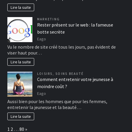
Lire la suite
MARKETING
Rester présent sur le web : la fameuse
botte secrète
Eago
Vu le nombre de site créé tous les jours, pas évident de
viser haut pour…
Lire la suite
LOISIRS
,
SOINS BEAUTÉ
Comment entretenir votre jeunesse à
moindre coût ?
Eago
Aussi bien pour les hommes que pour les femmes,
entretenir la jeunesse et la beauté…
Lire la suite
Page:
Next
1
2
…
80
»