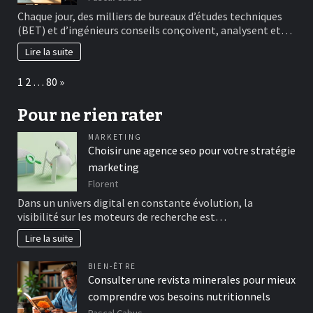
Chaque jour, des milliers de bureaux d’études techniques
(BET) et d’ingénieurs conseils conçoivent, analysent et…
Lire la suite
Page:
Next
1
2
…
80
»
Pour ne rien rater
MARKETING
Choisir une agence seo pour votre stratégie
marketing
Florent
Dans un univers digital en constante évolution, la
visibilité sur les moteurs de recherche est…
Lire la suite
BIEN-ÊTRE
Consulter une revista minerales pour mieux
comprendre vos besoins nutritionnels