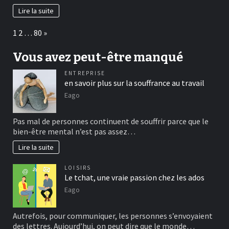
Lire la suite
Page:
Next
1
2
…
80
»
Vous avez peut-être manqué
ENTREPRISE
en savoir plus sur la souffrance au travail
Eago
Pas mal de personnes continuent de souffrir parce que le
bien-être mental n’est pas assez…
Lire la suite
LOISIRS
Le tchat, une vraie passion chez les ados
Eago
Autrefois, pour communiquer, les personnes s’envoyaient
des lettres. Aujourd’hui, on peut dire que le monde…