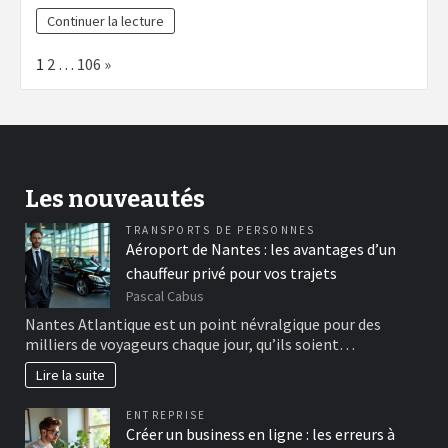
Continuer la lecture
Page:
Next
1
2
…
106
»
Les nouveautés
TRANSPORTS DE PERSONNES
Aéroport de Nantes : les avantages d’un
chauffeur privé pour vos trajets
Pascal Cabus
Nantes Atlantique est un point névralgique pour des
milliers de voyageurs chaque jour, qu’ils soient…
Lire la suite
ENTREPRISE
Créer un business en ligne : les erreurs à